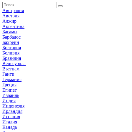
Австралия
Австрия
Алжир
Аргентина
Багамы
Барбадос
Бахрейн
Болгария
Боливия
Бразилия
Венесуэлла
Вьетнам
Гаити
Германия
Греция
Египет
Израиль
Индия
Индонезия
Ирландия
Испания
Италия
Канада