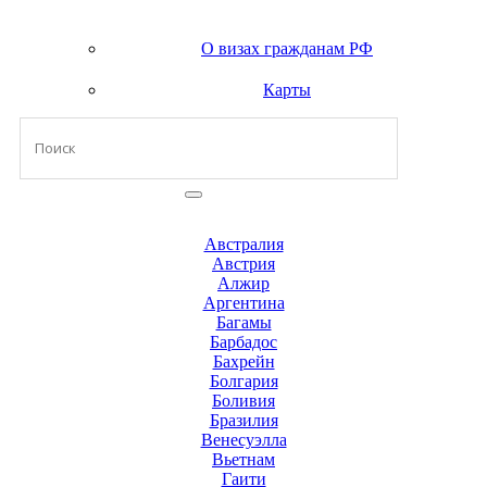
О визах гражданам РФ
Карты
Австралия
Австрия
Алжир
Аргентина
Багамы
Барбадос
Бахрейн
Болгария
Боливия
Бразилия
Венесуэлла
Вьетнам
Гаити